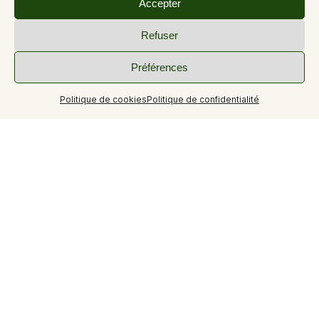
Accepter
Refuser
+6
Préférences
Politique de cookies
Politique de confidentialité
À 800 mètres des thermes dans une demeure
traditionnelle sur un vaste terrain clos et arboré, avec une
piscine couverte.
Le Jas des Riayes sera heureux de vous accueillir pour un
séjour idyllique, calme et ensoleillé au chant des cigales.
Au coeur du parc régional du Verdon. Profitez de
nombreux services pour rendre votre séjour inoubliable :
terrasse ensoleillée, piscine couverte pour des moments
de détente, cuisine équipée, climatisation pour des nuits
paisibles. Vous pourrez également vous divertir avec des