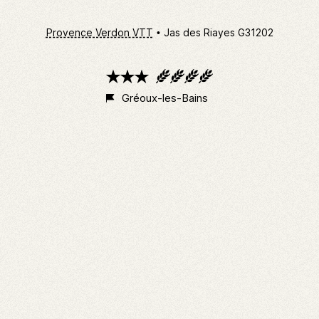
Provence Verdon VTT
Jas des Riayes G31202
3
4
étoiles
épis
Gréoux-les-Bains