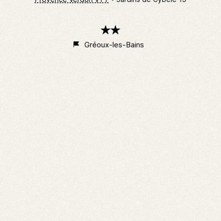
2
étoiles
Gréoux-les-Bains