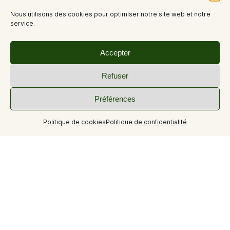
Nous utilisons des cookies pour optimiser notre site web et notre
service.
Accepter
Refuser
Préférences
Politique de cookies
Politique de confidentialité
+18
Location studio 25m² curistes deux personnes Gréoux les
bains.