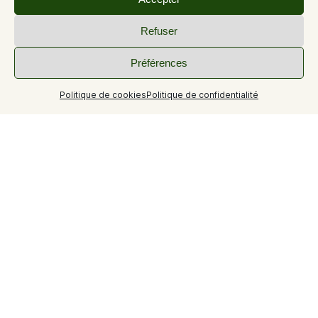
Refuser
Préférences
Politique de cookies
Politique de confidentialité
+3
Gîte rural dans le Parc Naturel Régional du Verdon.
Dans une ancienne bâtisse en pierre, notre gîte rural est
situé sur une exploitation agricole. Idéal pour des
vacances au calme et à la campagne. Depuis le gîte, vous
pourrez partir à la découverte des villages, lacs et des
Gorges du Verdon où vous aurez la possibilité de