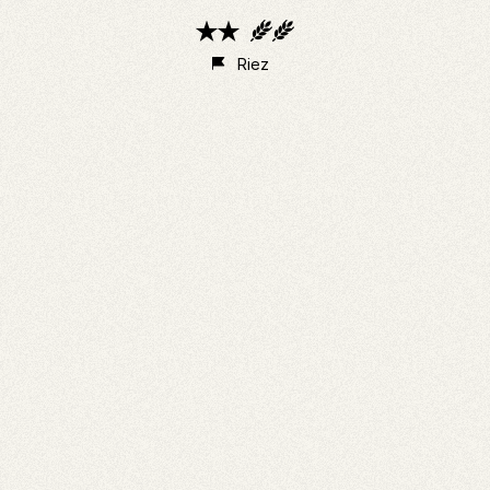
2
2
étoiles
épis
Riez