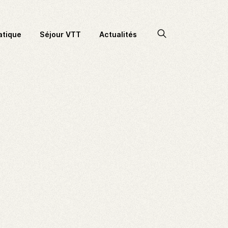
Accéder
atique
Séjour VTT
Actualités
à
la
recherche