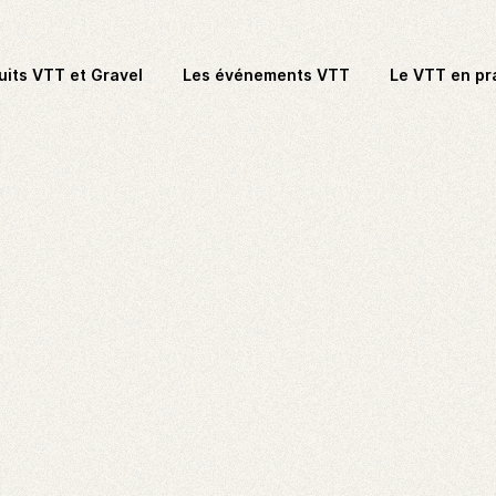
uits VTT et Gravel
Les événements VTT
Le VTT en pr