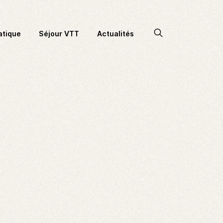
Accéder
atique
Séjour VTT
Actualités
à
la
recherche