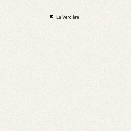
Non
Classé
La Verdière