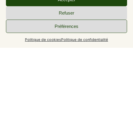
Refuser
Préférences
+12
Politique de cookies
Politique de confidentialité
Maison individuelle dans jardin clos T4 pour 6 personnes.
Maison individuelle avec cuisine, séjour, 3 chambres , salle
de bains, cellier, piscine privative, terrain clôturé fermé
(portail)
Label et referentiel
Type de label et référentiel