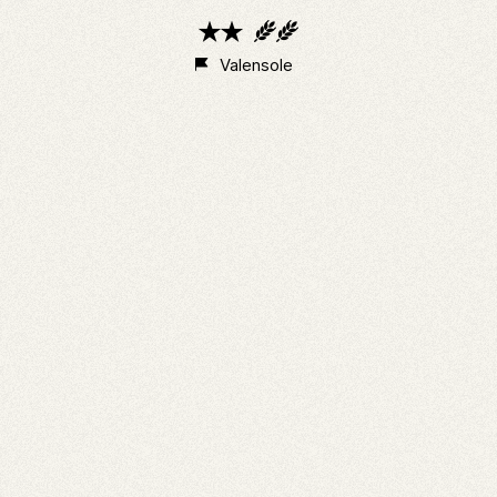
2
2
étoiles
épis
Valensole