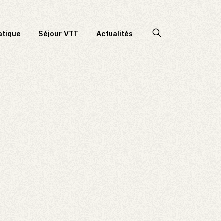
Accéder
atique
Séjour VTT
Actualités
à
la
recherche