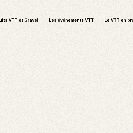
uits VTT et Gravel
Les événements VTT
Le VTT en pr