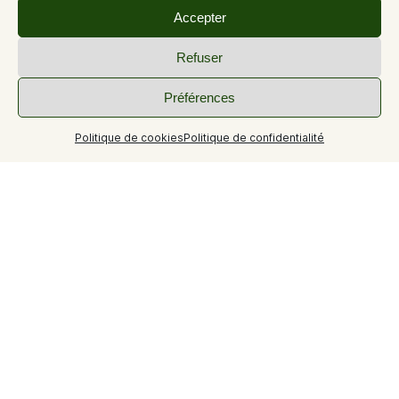
Accepter
Refuser
Préférences
Politique de cookies
Politique de confidentialité
+6
Agréable T1 de 28 m², lumineux, calme en demi étage.
Entrée sécurisée, classé 2 étoiles. Cuisine et coin nuit
séparés, WC indépendants, salle de bain avec lave linge.
Baie vitrée donnant sur balcon avec belle vue sur le
château et le village de Gréoux.