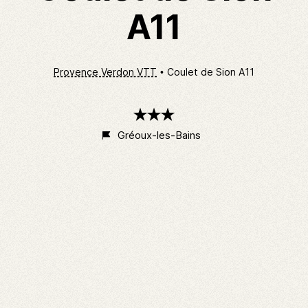
A11
Provence Verdon VTT
Coulet de Sion A11
3
étoiles
Gréoux-les-Bains