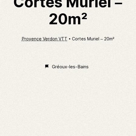
Cortes Muriel –
20m²
Provence Verdon VTT
Cortes Muriel – 20m²
Non
Classé
Gréoux-les-Bains