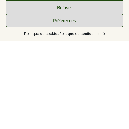
Refuser
Préférences
Politique de cookies
Politique de confidentialité
+2
Studio 2 lits séparés, terrasse avec vantaux double
vitrage pour sa fermeture. Jardin clos.
Cuisine équipée; WC séparé, S.D.B.
Situé à 800 m des thermes.
Studio se trouvant au R.D.CH. avec terrasse, comportant
la fermeture par vantaux.