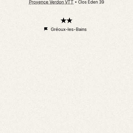
Provence Verdon VTT
Clos Eden 39
2
étoiles
Gréoux-les-Bains