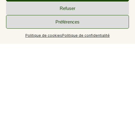
Refuser
Préférences
+3
Politique de cookies
Politique de confidentialité
Très beau studio ensoleillé très calme proche des
thermes et des commerces.
Informations sur le logement
Capacité maximum possible
2 personnes
Nombre de lits simples