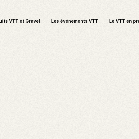
uits VTT et Gravel
Les événements VTT
Le VTT en pr