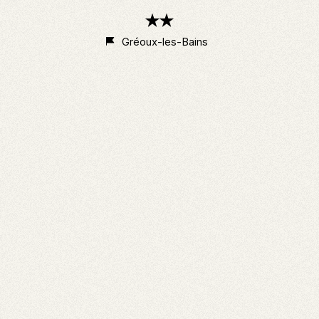
2
étoiles
Gréoux-les-Bains