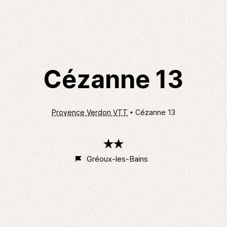
Cézanne 13
Provence Verdon VTT
Cézanne 13
2
étoiles
Gréoux-les-Bains