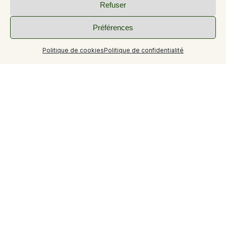
Refuser
Préférences
Politique de cookies
Politique de confidentialité
+9
Tourisme durable
Plan d'accès aux containers de tri sélectif.
T1 de 32 m² avec WC et cuisine séparés, grand balcon et
vue sur Garrigue.
2 lits jumeaux
Parking aisé au bas de la résidence.