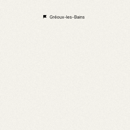
Non
Classé
Gréoux-les-Bains