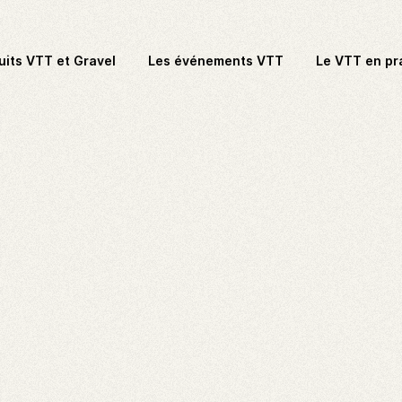
uits VTT et Gravel
Les événements VTT
Le VTT en pr