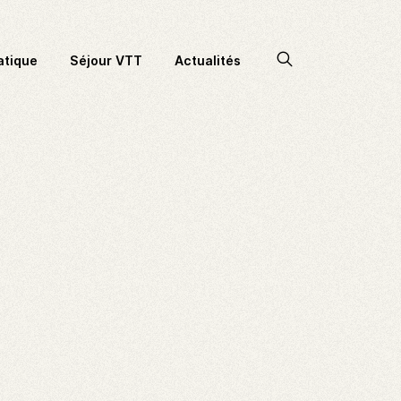
Accéder
atique
Séjour VTT
Actualités
à
la
recherche