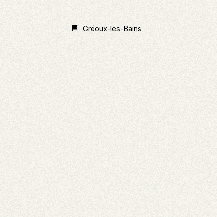
Non
Classé
Gréoux-les-Bains