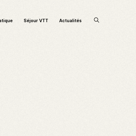
Accéder
atique
Séjour VTT
Actualités
à
la
recherche