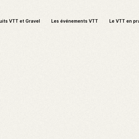
uits VTT et Gravel
Les événements VTT
Le VTT en pr