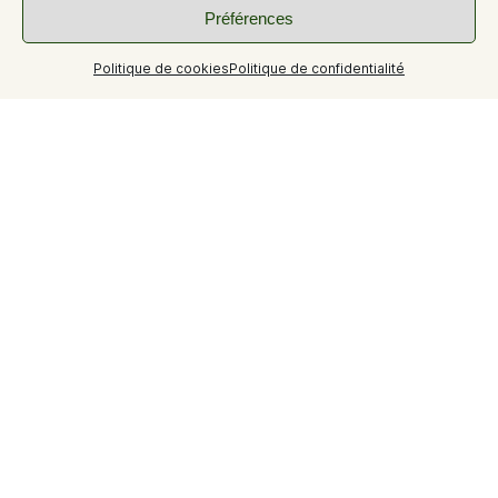
Préférences
Politique de cookies
Politique de confidentialité
+5
Conseils et suggestions
Pensez à vous renseigner sur nos disponibilités avant de
réserver votre cure
Nouveauté 2026
Les photos ne sont pas contractuelles, des travaux