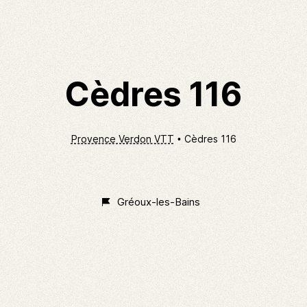
Cèdres 116
Provence Verdon VTT
Cèdres 116
Non
Classé
Gréoux-les-Bains