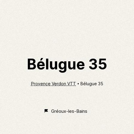
Bélugue 35
Provence Verdon VTT
Bélugue 35
En
cours
Gréoux-les-Bains
de
classement