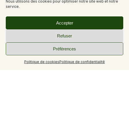
Nous utilisons des cookies pour optimiser notre site web et notre
service.
Accepter
Refuser
Préférences
+3
Politique de cookies
Politique de confidentialité
Beau T2 de 45m² à 10 minutes des thermes. Calme,
petite résidence avec 20 copropriétaires. Tout près du
centre ville.
Informations sur le logement