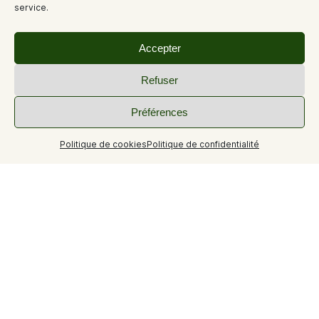
service.
Accepter
Refuser
Préférences
Politique de cookies
Politique de confidentialité
+5
Studio de 33 m² avec balcon, vue sur les collines.
Studio de 33 m² avec balcon, vue sur les collines.