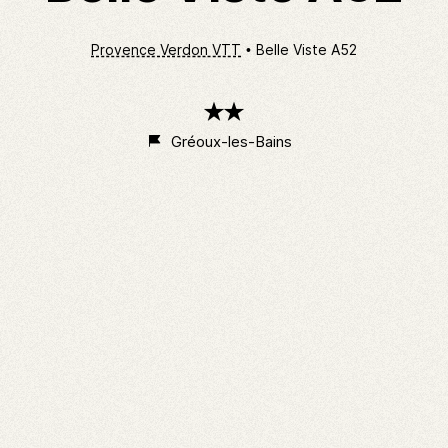
Provence Verdon VTT
Belle Viste A52
2
étoiles
Gréoux-les-Bains