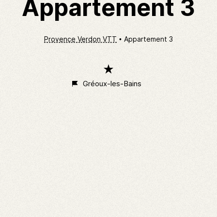
Appartement 3
Provence Verdon VTT
Appartement 3
1
étoile
Gréoux-les-Bains