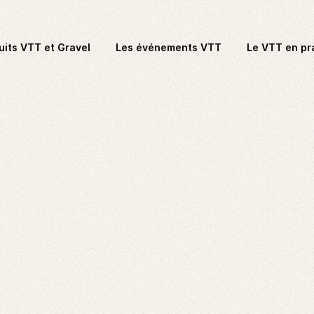
uits VTT et Gravel
Les événements VTT
Le VTT en pr