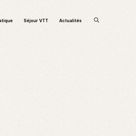
Accéder
atique
Séjour VTT
Actualités
à
la
recherche