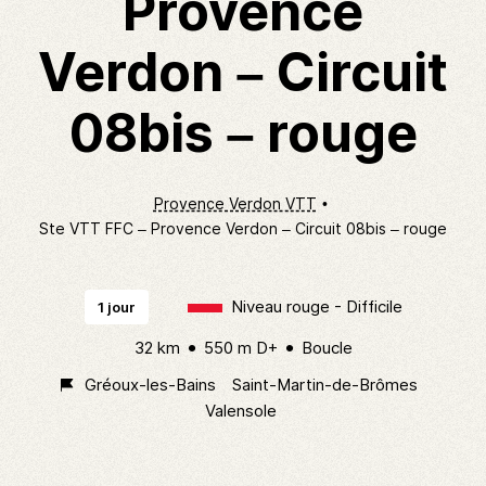
Provence
Verdon – Circuit
08bis – rouge
Provence Verdon VTT
Ste VTT FFC – Provence Verdon – Circuit 08bis – rouge
Niveau rouge - Difficile
1 jour
32 km
550 m D+
Boucle
Gréoux-les-Bains
Saint-Martin-de-Brômes
Valensole