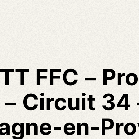
VTT FFC – Pr
– Circuit 34 
agne-en-Pr