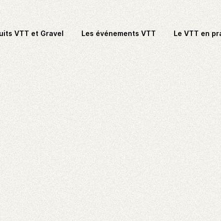
uits VTT et Gravel
Les événements VTT
Le VTT en pr