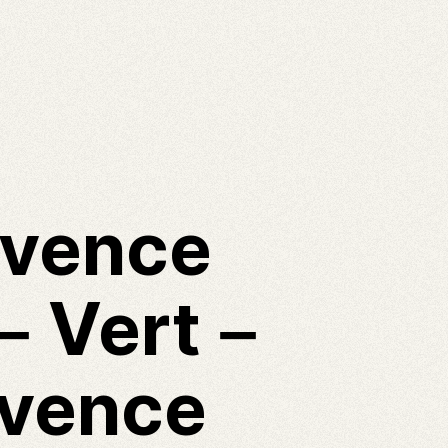
ovence
– Vert –
ovence