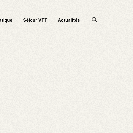
Accéder
atique
Séjour VTT
Actualités
à
la
recherche