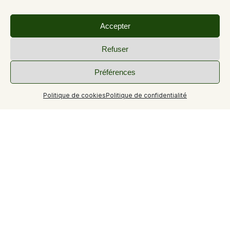
Accepter
Refuser
Préférences
Politique de cookies
Politique de confidentialité
Circuit 28 du site VTT FFC Provence Verdon
Au départ de la commune de Saint-Julien-le-Montagnier
suivre l'itinéraire balisé vert 28.
Itinéraire familial dans la plaine de Saint Pierre.