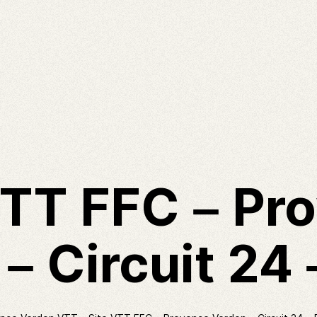
VTT FFC – Pr
– Circuit 24