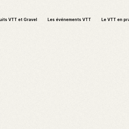
uits VTT et Gravel
Les événements VTT
Le VTT en pr