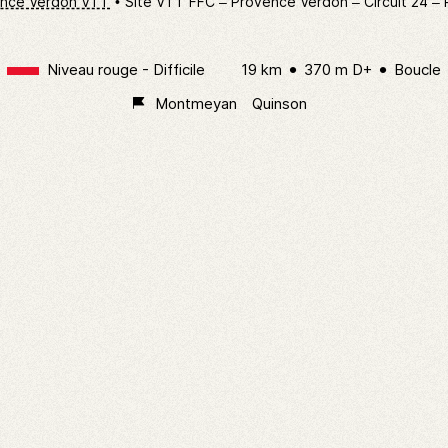
nce Verdon VTT
Site VTT FFC – Provence Verdon – Circuit 24 –
Niveau rouge - Difficile
19 km
370 m D+
Boucle
Montmeyan
Quinson