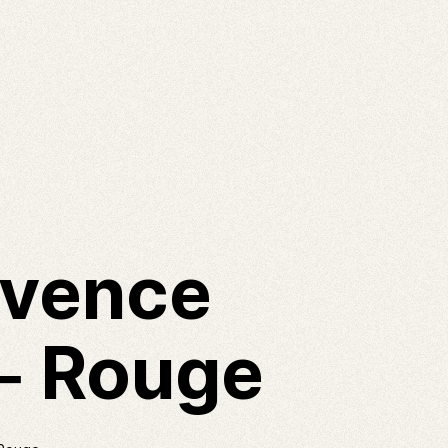
ovence
 – Rouge