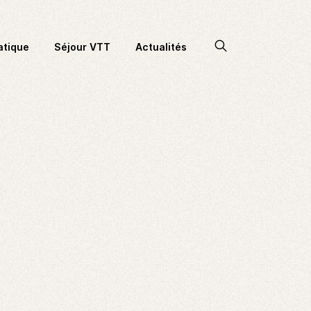
Accéder
atique
Séjour VTT
Actualités
à
la
recherche