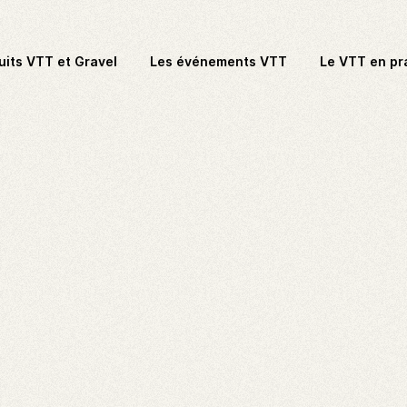
uits VTT et Gravel
Les événements VTT
Le VTT en pr