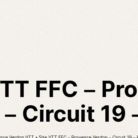
VTT FFC – Pr
– Circuit 19
nce Verdon VTT
Site VTT FFC – Provence Verdon – Circuit 19 –