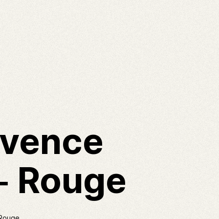
ovence
 – Rouge
 Rouge