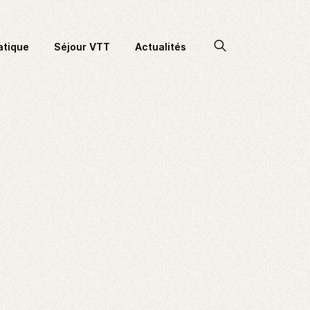
Accéder
atique
Séjour VTT
Actualités
à
la
recherche