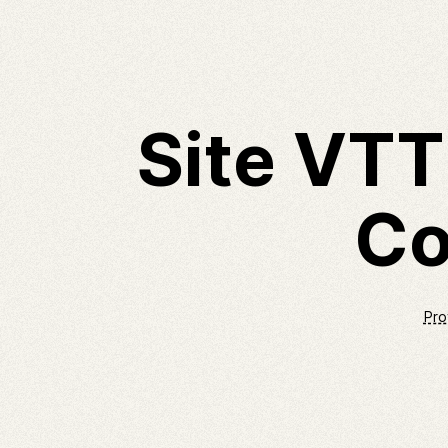
Site VTT
Co
Pro