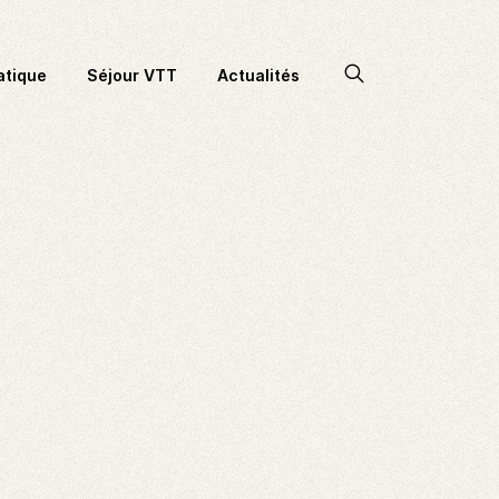
Accéder
atique
Séjour VTT
Actualités
à
la
recherche