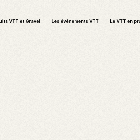
uits VTT et Gravel
Les événements VTT
Le VTT en pr