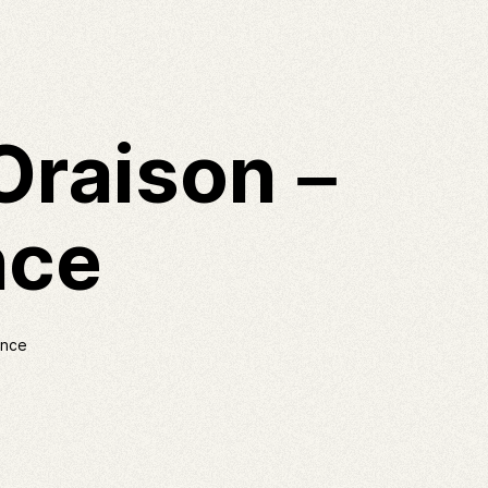
Oraison –
nce
ance