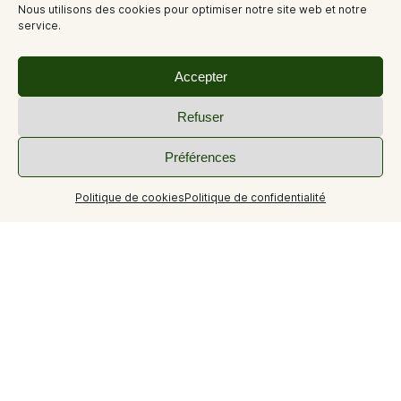
Nous utilisons des cookies pour optimiser notre site web et notre
service.
Accepter
Refuser
Préférences
Politique de cookies
Politique de confidentialité
Ce parcours VTT de liaison non-balisé vous permet de
rejoindre deux grands itinéraires VTT que sont la Grande
Traversée de Vaucluse et L'Alpes Provence.