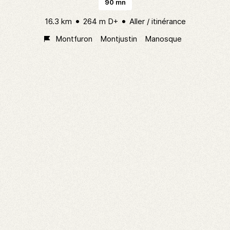
90 mn
16.3 km
264 m D+
Aller / itinérance
Montfuron
Montjustin
Manosque