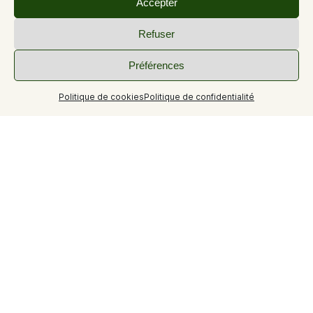
Accepter
Refuser
Préférences
Politique de cookies
Politique de confidentialité
Circuit Gravel G3 de Valensole
40% Bitume et 60% Chemin
Ce parcours au départ du grand parking « Centre-ville »
de Valensole, est une première approche en douceur des
pistes emblématiques serpentant entre les champs de
lavandin du plateau de Valensole et d’une manière plus
générale dans les grands espaces de ce site classé
Natura 2000.