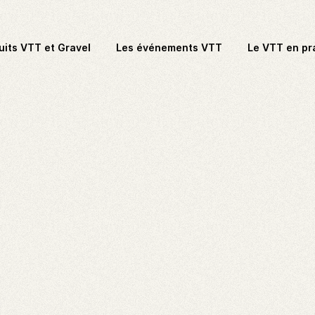
uits VTT et Gravel
Les événements VTT
Le VTT en pr