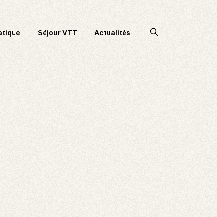
Accéder
atique
Séjour VTT
Actualités
à
la
recherche